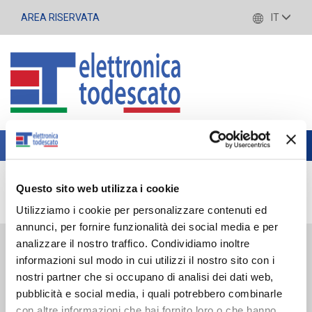
AREA RISERVATA
IT
Toggle
navigation
Questo sito web utilizza i cookie
APPLICAZIONI
Meccanica di precisione (Videos)
Utilizziamo i cookie per personalizzare contenuti ed
annunci, per fornire funzionalità dei social media e per
analizzare il nostro traffico. Condividiamo inoltre
Meccanica di precisione
informazioni sul modo in cui utilizzi il nostro sito con i
(Videos)
nostri partner che si occupano di analisi dei dati web,
pubblicità e social media, i quali potrebbero combinarle
con altre informazioni che hai fornito loro o che hanno