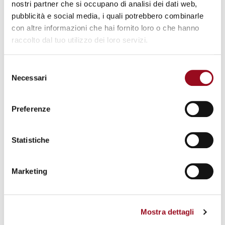
acquistando il
KIT DI MANUTENZIONE ANNUALE
.
nostri partner che si occupano di analisi dei dati web,
pubblicità e social media, i quali potrebbero combinarle
La manutenzione annuale dei nostri generatori mantiene il
con altre informazioni che hai fornito loro o che hanno
prodotto ad un elevata prestazione, affidabilità e sicurezza per
raccolto dal tuo utilizzo dei loro servizi.
un tempo medio di 10 anni.
Selezione
Accessori inclusi:
Necessari
del
Cannello con regolazione
consenso
Ugelli
Preferenze
Valvola di tenuta
Filtro d' arresto
Tubo Ignifugo
Statistiche
Optionals:
Marketing
Cannello Standard
BECCUCCI BRUCIATORI (Aghi PE/ACCIAIO)
Portacannello magnetico in acciaio inox per cannello
Mostra dettagli
speciale