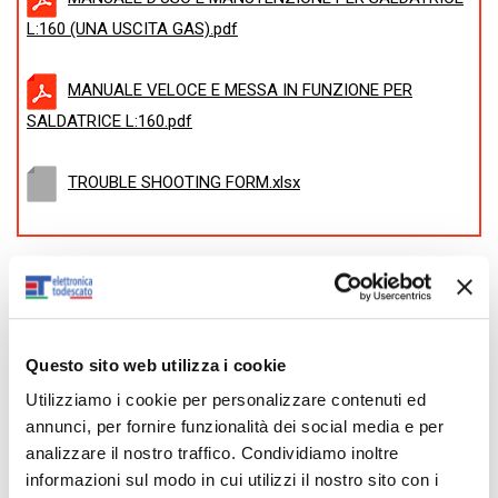
L:160 (UNA USCITA GAS).pdf
MANUALE VELOCE E MESSA IN FUNZIONE PER
SALDATRICE L:160.pdf
TROUBLE SHOOTING FORM.xlsx
Descrizione:
Pensata per attrezzare un banco di saldatura a quattro
postazioni, oppure un unico cannello speciale per effettuare
Questo sito web utilizza i cookie
saldature più consistenti o piccole fusioni.
Utilizziamo i cookie per personalizzare contenuti ed
Ideale per gli odontotecnici.
annunci, per fornire funzionalità dei social media e per
ATTENZIONE
: Raccomandiamo ai nostri clienti di effettuare
analizzare il nostro traffico. Condividiamo inoltre
regolarmente la manutenzione ordinaria annuale, anche
informazioni sul modo in cui utilizzi il nostro sito con i