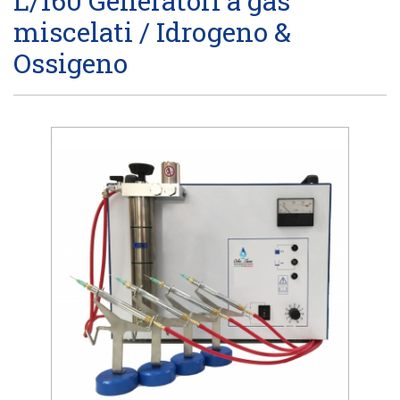
L/160 Generatori a gas
miscelati / Idrogeno &
Ossigeno