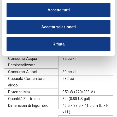
KIT MANUTENZIONE ANNUALE L/160
Portacannello per cannello standard
Accetta tutti
Cannello Speciale con Spegnimento e sistema arresto
fiamma
Accetta selezionati
Caratteristiche tecniche:
Rifiuta
Gas
Miscelati
Produzione Gas
160 Lt/h
Consumo Acqua
82 cc / h
Demineralizzata
Consumo Alcool
30 cc / h
Capacità Contenitore
282 cc
alcool
Potenza Max
950 W (220/230 V.)
Quantità Elettrolita
3 lt (0,80 US gal)
Dimensioni di Ingombro
46,5 x 33,5 x 41,5 cm (L x P
x H )