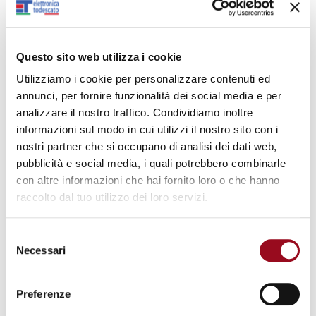
Download
Questo sito web utilizza i cookie
Utilizziamo i cookie per personalizzare contenuti ed
annunci, per fornire funzionalità dei social media e per
brochure 2019.pdf
analizzare il nostro traffico. Condividiamo inoltre
informazioni sul modo in cui utilizzi il nostro sito con i
nostri partner che si occupano di analisi dei dati web,
pubblicità e social media, i quali potrebbero combinarle
Descrizione:
con altre informazioni che hai fornito loro o che hanno
Il principio di funzionamento di questi generatori è basato sulla
raccolto dal tuo utilizzo dei loro servizi.
dissociazione elettrolitica dell'acqua per ottenere
separatamente idrogeno e ossigeno ad elevata purezza per
Selezione
trattamenti termici in genere. Tutti i parametri di funzionamento
Necessari
del
della macchina sono gestiti da un microprocessore con
consenso
autodiagnostica e display alfanumerico. La manutenzione è
estremamente semplice.
Preferenze