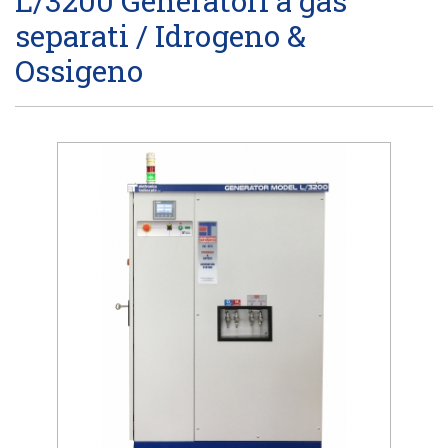
L/3200 Generatori a gas
separati / Idrogeno &
Ossigeno