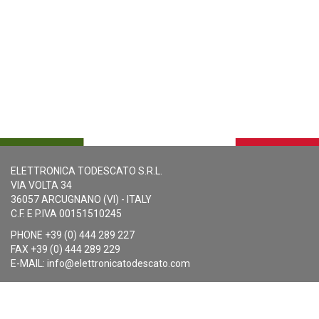
ELETTRONICA TODESCATO S.R.L.
VIA VOLTA 34
36057 ARCUGNANO (VI) - ITALY
C.F. E P.IVA 00151510245
PHONE +39 (0) 444 289 227
FAX +39 (0) 444 289 229
E-MAIL:
info@elettronicatodescato.com
Legal & Privacy
Cookie Policy