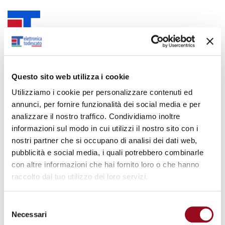
ELETTRONICA TODESCATO SRL
DANIELE TODESCATO
CEO
Questo sito web utilizza i cookie
LUIGIA RENIERO
ADMINISTRATION DEPARTMENT
Utilizziamo i cookie per personalizzare contenuti ed
annunci, per fornire funzionalità dei social media e per
GIULIO TODESCATO
CUSTOMER CARE MANAGER
analizzare il nostro traffico. Condividiamo inoltre
ALDO TODESCATO
PRODUCT MANAGER
informazioni sul modo in cui utilizzi il nostro sito con i
nostri partner che si occupano di analisi dei dati web,
VIA VOLTA 34
pubblicità e social media, i quali potrebbero combinarle
36057 ARCUGNANO (VI) - ITALIA
con altre informazioni che hai fornito loro o che hanno
PHONE +39 (0) 444 289 227
raccolto dal tuo utilizzo dei loro servizi.
FAX +39 (0) 444 289 229
E-MAIL:
info@elettronicatodescato.com
Selezione
Necessari
del
C.F. E P.IVA: 00151510245