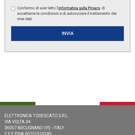
Confermo di aver letto l'
informativa sulla Privacy
, di
accettarne le condizioni e di autorizzare il trattamento dei
miei dati.
INVIA
ELETTRONICA TODESCATO S.R.L.
VIA VOLTA 34
36057 ARCUGNANO (VI) - ITALY
C.F. E P.IVA 00151510245