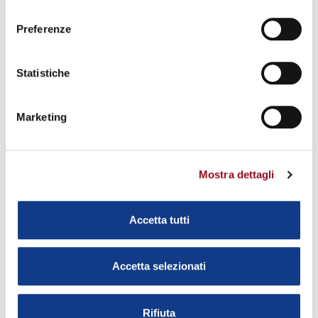
consenso
Preferenze
ORARI E CHIUSURE:
DA LUNEDÌ A VENERDÌ DALLE ORE:
Statistiche
08:00 ALLE 12:00 E DALLE ORE 13:00 ALLE 17:00.
Marketing
CHIUSURA DURANTE LE FESTIVITÀ NATALIZIE (DALL' 24/12 AL
07/01) ED ESTIVE (DALL' 01/08 AL 21/08).
Mostra dettagli
Richiedi informazioni
Accetta tutti
* Campi obbligatori
Azienda *
Accetta selezionati
Rifiuta
Referente *